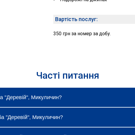
Вартість послуг:
350 грн за номер за добу.
Часті питання
а "Деревій", Микуличин?
ваються і залежать від вибраного типу номеру, сезону
ба "Деревій", Микуличин?
ання.
коштовний Wi-Fi, щоденне прибирання та сніданок (за т