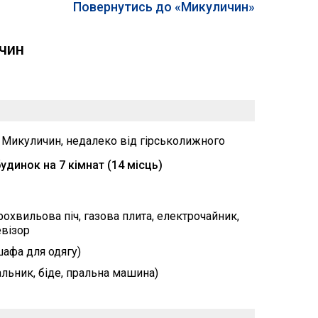
Повернутись до «Микуличин»
ичин
 Микуличин, недалеко від гірськолижного
динок на 7 кімнат (14 місць)
рохвильова піч, газова плита, електрочайник,
евізор
шафа для одягу)
альник, біде, пральна машина)