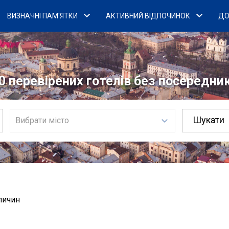
ВИЗНАЧНІ ПАМ'ЯТКИ
АКТИВНИЙ ВІДПОЧИНОК
ДО
0 перевірених готелів без посередникі
Вибрати місто
личин