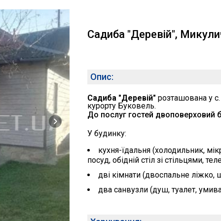
Садиба "Деревій", Микул
Опис:
Садиба "Деревій"
розташована у с.
курорту Буковель.
До послуг гостей двоповерховий бу
У будинку:
кухня-їдальня (холодильник, мік
посуд, обідній стіл зі стільцями, тел
дві кімнати (двоспальне ліжко, 
два санвузли (душ, туалет, умив