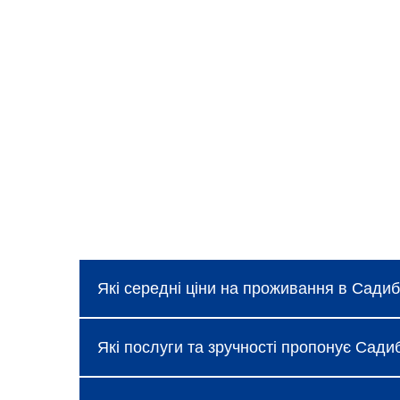
Які середні ціни на проживання в Садиб
Ціни в Садиба "Деревій", Микуличин коли
Які послуги та зручності пропонує Сади
про які можна дізнатися під час бронюв
Готель надає базові послуги, такі як без