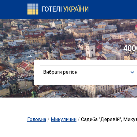
400
Вибрати регіон
Головна
/
Микуличин
/
Садиба "Деревій", Мику