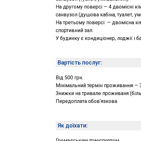
На другому поверсі — 4 двомісні кі
санвузол (душова кабіна, туалет, у
На третьому поверсі — двомісна кім
спортивний зал.
У будинку є кондиціонер, лоджії і б
Вартість послуг:
Від 500 грн.
Мінімальний термін проживання — 3
Знижки на тривале проживаня (біль
Передоплата обов’язкова.
Як доїхати:
Громадським транспортом