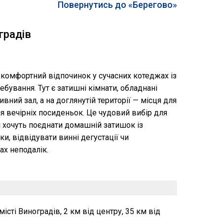
Повернутись до «Берегово»
градів
 комфортний відпочинок у сучасних котеджах із
бування. Тут є затишні кімнати, обладнані
тивний зал, а на доглянутій території — місця для
я вечірніх посиденьок. Це чудовий вибір для
кі хочуть поєднати домашній затишок із
и, відвідувати винні дегустації чи
ах неподалік.
сті Виноградів, 2 км від центру, 35 км від