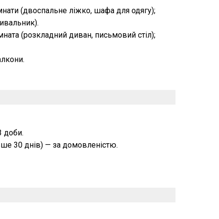
мнати (двоспальне ліжко, шафа для одягу);
мивальник).
ната (розкладний диван, письмовий стіл);
алкони.
 доби.
ше 30 днів) — за домовленістю.