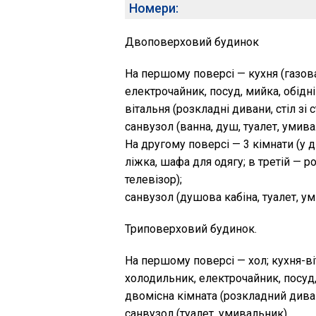
Номери:
Двоповерховий будинок
На першому поверсі — кухня (газова
електрочайник, посуд, мийка, обідній
вітальня (розкладні дивани, стіл зі 
санвузол (ванна, душ, туалет, умива
На другому поверсі — 3 кімнати (у 
ліжка, шафа для одягу; в третій — 
телевізор);
санвузол (душова кабіна, туалет, у
Триповерховий будинок.
На першому поверсі — хол; кухня-ві
холодильник, електрочайник, посуд, 
двомісна кімната (розкладний дива
санвузол (туалет, умивальник).