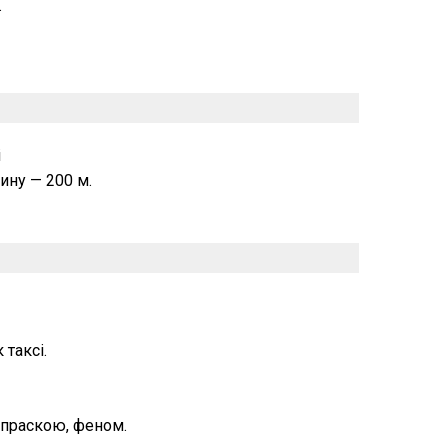
.
і
ину — 200 м.
 таксі.
праскою, феном.