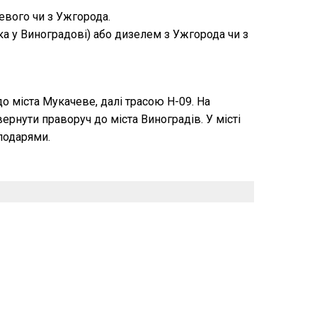
вого чи з Ужгорода.
а у Виноградові) або дизелем з Ужгорода чи з
о міста Мукачеве, далі трасою Н-09. На
ернути праворуч до міста Виноградів. У місті
подарями.