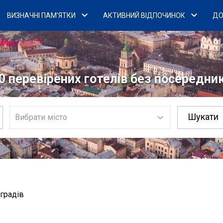
ВИЗНАЧНІ ПАМ'ЯТКИ
АКТИВНИЙ ВІДПОЧИНОК
ДО
0 перевірених готелів без посередникі
Вибрати місто
градів