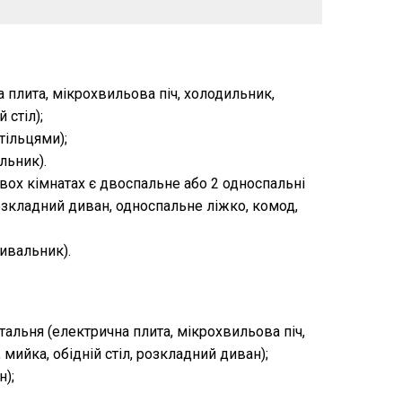
 плита, мікрохвильова піч, холодильник,
 стіл);
стільцями);
льник).
двох кімнатах є двоспальне або 2 односпальні
розкладний диван, односпальне ліжко, комод,
мивальник).
тальня (електрична плита, мікрохвильова піч,
мийка, обідній стіл, розкладний диван);
н);