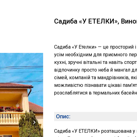
Садиба «У ЕТЕЛКИ», Вино
Садиба «У Етелки» — це просторий і
усім необхідним для приємного пере
кухні, зручні вітальні та навіть спор
відпочинку просто неба й мангал дл
сімей, компаній та мандрівників, я
можливістю пізнавати цікаві пам’ятк
розслаблятися в термальних басейн
Опис:
Садиба «У ЕТЕЛКИ» розташована у мі