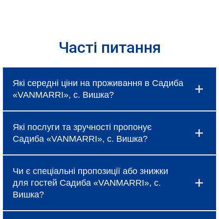
Часті питання
Які середні ціни на проживання в Садиба
«VANMARRI», с. Вишка?
Ціни в Садиба «VANMARRI», с. Вишка
Які послуги та зручності пропонує
коливаються і залежать від вибраного типу
Садиба «VANMARRI», с. Вишка?
номеру, сезону та наявності спеціальних
пропозицій, про які можна дізнатися під час
Готель надає базові послуги, такі як
бронювання.
Чи є спеціальні пропозиції або знижки
безкоштовний Wi-Fi, щоденне прибирання та
для гостей Садиба «VANMARRI», с.
сніданок (за тарифом). Крім того, в Садиба
Вишка?
«VANMARRI», с. Вишка доступні додаткові
зручності: ресторан, бар, спа-салон, фітнес-
Так, Садиба «VANMARRI», с. Вишка регулярно