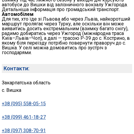
автобуси до Вишки від залізничного вокзалу Ужгорода.
Детальніша інформація про громадський транспорт.
Автомобілем
Для тих, хто їде зі Львова або через Львів, найкоротший
маршрут пролягає через Турку, але оскільки він може
виявитись досить екстремальним (взимку багато снігу),
радимо добиратись через Ужгород (міжнародна траса
Київ–Львів–Чоп), а далі — трасою Р-39 до с. Кострино, в
якому біля переїзду потрібно повернути праворуч до с.
Вишка. У селі можна домовитись про зустріч з
господарями.
Контакти:
Закарпатська область
с. Вишка
+38 (095) 558-05-15
+38 (099) 461-18-27
+38 (097) 308-70-91