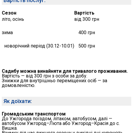
Вартість послуг:
Сезон
Вартість
літо, осінь
від 300 грн
зима
400 грн
новорічний період (30.12-10.01)
500 грн
Садибу можна винайняти для тривалого проживання.
Вартість — від 300 грн з особи за добу.
Знижки для внутрішньо переміщених осіб — за
домовленістю.
Як доїхати:
Громадським транспортом
До Ужгорода поїздом, літаком, автобусом, далі —
автобусом Ужгород–Люта або Ужгород–Красія до с.
Вишка.
Взимку під час лижного сезону у вихідні дні курсують