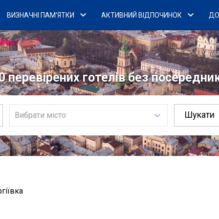
ВИЗНАЧНІ ПАМ'ЯТКИ
АКТИВНИЙ ВІДПОЧИНОК
ДО
0 перевірених готелів без посередникі
Вибрати місто
ргіївка