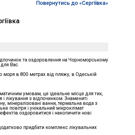
Повернутись до «Сергіївка»
ргіївка
ідпочинок та оздоровлення на Чорноморському
для Вас.
о моря в 800 метрах від пляжу, в Одеській
атичним умовам, це ідеальне місце для тих,
 і лікування з відпочинком. Знамениті
ну, мінералізовані ванни, термальна вода з
ке повітря і унікальний мікроклімат
ефектів оздоровитися і накопичити нові
 додатково придбати комплекс лікувальних