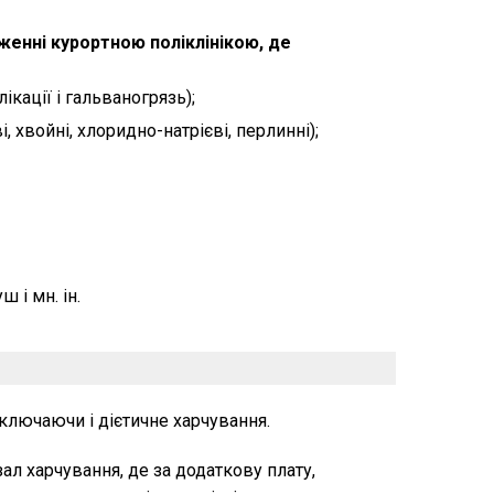
женні курортною поліклінікою, де
ікації і гальваногрязь);
, хвойні, хлоридно-натрієві, перлинні);
 і мн. ін.
ключаючи і дієтичне харчування.
ал харчування, де за додаткову плату,