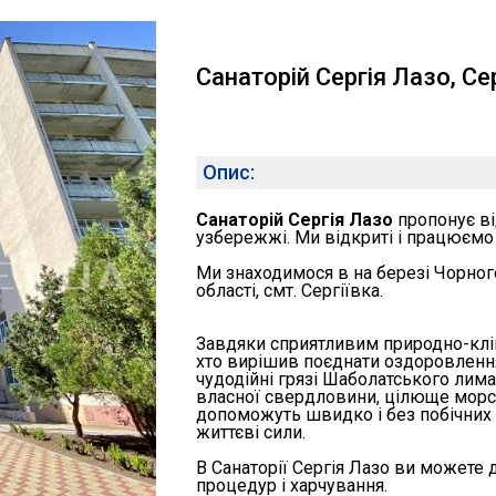
Санаторій Сергія Лазо, Се
Опис:
Санаторій Сергія Лазо
пропонує в
узбережжі. Ми відкриті і працюємо 
Ми знаходимося в на березі Чорног
області, смт. Сергіївка.
Завдяки сприятливим природно-клім
хто вирішив поєднати оздоровлення
чудодійні грязі Шаболатського лима
власної свердловини, цілюще морсь
допоможуть швидко і без побічних 
життєві сили.
В Санаторії Сергія Лазо ви можете
процедур і харчування.