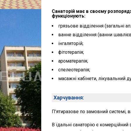
Санаторій має в своєму розпоряд
функціонують:
грязьове відділення (загальні апл
ванне відділення (ванни шавлієві
інгаляторій;
фітотерапія;
ароматерапія;
спелеотерапія;
масажні кабінети, лікувальний душ
Харчування:
П’ятиразове по замовний системі, в
В їдальні санаторію є комерційний з