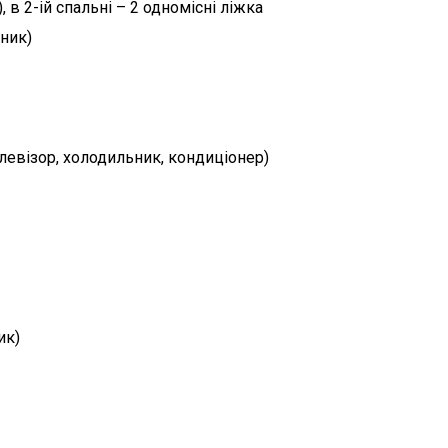
, в 2-ій спальні – 2 одномісні ліжка
ьник)
елевізор, холодильник, кондиціонер)
ик)