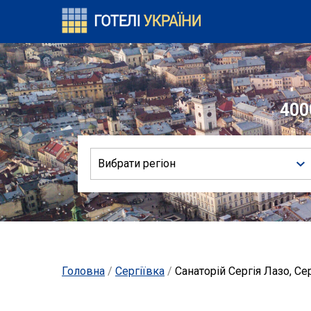
400
Вибрати регіон
Головна
/
Сергіївка
/
Санаторій Сергія Лазо, Се