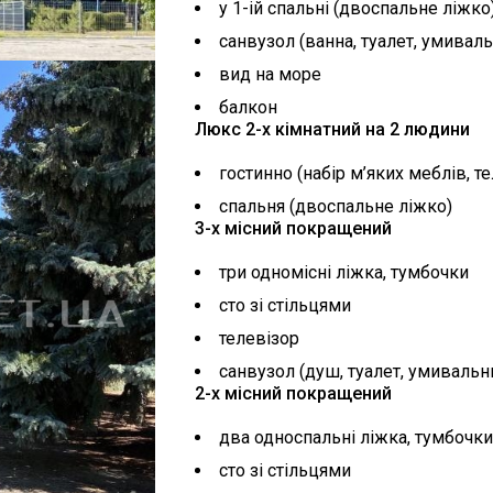
у 1-ій спальні (двоспальне ліжко)
санвузол (ванна, туалет, умивал
вид на море
балкон
Люкс 2-х кімнатний на 2 людини
гостинно (набір м’яких меблів, т
спальня (двоспальне ліжко)
3-х місний покращений
три одномісні ліжка, тумбочки
сто зі стільцями
телевізор
санвузол (душ, туалет, умивальн
2-х місний покращений
два односпальні ліжка, тумбочки
сто зі стільцями