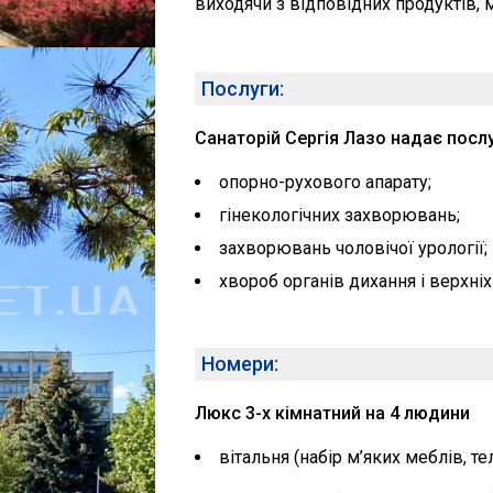
виходячи з відповідних продуктів, 
Послуги:
Санаторій Сергія Лазо надає послу
опорно-рухового апарату;
гінекологічних захворювань;
захворювань чоловічої урології;
хвороб органів дихання і верхні
Номери:
Люкс 3-х кімнатний на 4 людини
вітальня (набір м’яких меблів, т