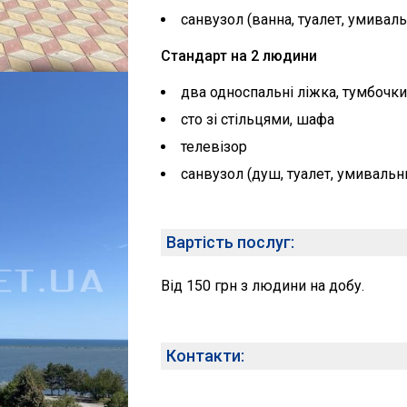
санвузол (ванна, туалет, умивал
Стандарт на 2 людини
два односпальні ліжка, тумбочки
сто зі стільцями, шафа
телевізор
санвузол (душ, туалет, умивальн
Вартість послуг:
Від 150 грн з людини на добу.
Контакти: