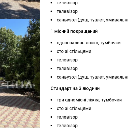
телевізор
телевізор
санвузол (душ, туалет, умивальн
1 місний покращений
односпальне ліжко, тумбочки
сто зі стільцями
телевізор
телевізор
санвузол (душ, туалет, умивальн
Стандарт на 3 людини
три одномісні ліжка, тумбочки
сто зі стільцями
телевізор
телевізор