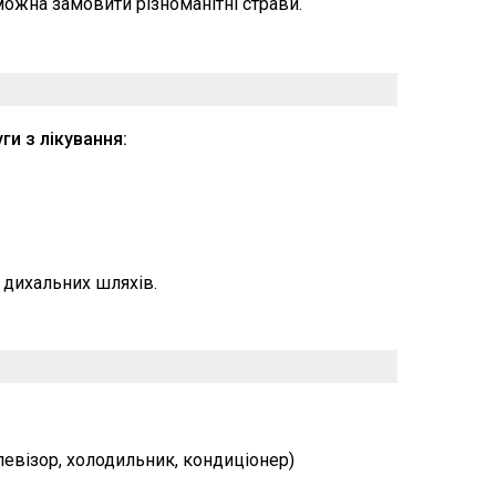
можна замовити різноманітні страви.
ги з лікування:
х дихальних шляхів.
елевізор, холодильник, кондиціонер)