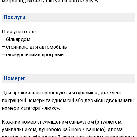
метрів від бювету і лікувального корпусу.
Послуги:
Послуги готелю:
– більярдом
– стоянкою для автомобілів
– екскурсійними програми
Номери:
Для проживання пропонуються одномісні, двомісні
покращені номери та одномісні або двомісні двокімнатні
номери категорії «люкс».
Кожний номер зі суміщеним санвузлом (з туалетом,
умивальником, душовою кабіною / ванною), двома