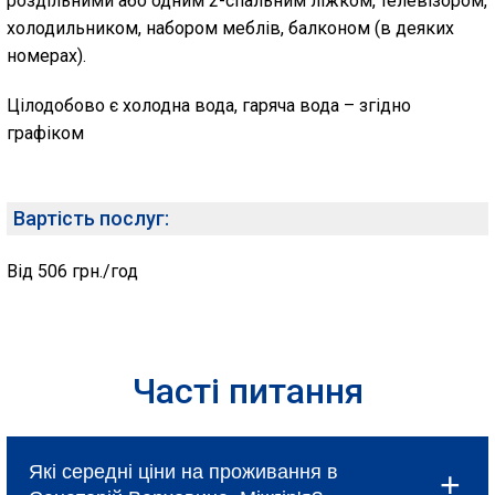
роздільними або одним 2-спальним ліжком, телевізором,
холодильником, набором меблів, балконом (в деяких
номерах).
Цілодобово є холодна вода, гаряча вода – згідно
графіком
Вартість послуг:
Від 506 грн./год
Часті питання
Які середні ціни на проживання в