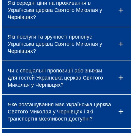
Які середні ціни на проживання в
Українська церква Святого Миколая у
Чернівцях?
Ціни в Українська церква Святого Миколая у
Які послуги та зручності пропонує
Чернівцях коливаються і залежать від
Українська церква Святого Миколая у
вибраного типу номеру, сезону та наявності
Чернівцях?
спеціальних пропозицій, про які можна
дізнатися під час бронювання.
Готель надає базові послуги, такі як
Чи є спеціальні пропозиції або знижки
безкоштовний Wi-Fi, щоденне прибирання та
для гостей Українська церква Святого
сніданок (за тарифом). Крім того, в Українська
Миколая у Чернівцях?
церква Святого Миколая у Чернівцях доступні
додаткові зручності: ресторан, бар, спа-салон,
Так, Українська церква Святого Миколая у
фітнес-центр, конференц-зали та трансфер до
Яке розташування має Українська церква
Чернівцях регулярно пропонує акційні тарифи,
аеропорту.
Святого Миколая у Чернівцях і які
знижки при ранньому бронюванні та спеціальні
транспортні можливості доступні?
пакети для сімейного відпочинку або бізнес-
поїздок. Для отримання актуальної інформації
Українська церква Святого Миколая у