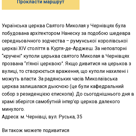
Прокласти маршрут
Українська церква Святого Миколая у Чернівцях була
побудована архітектором Нанеску за подобою шедевра
середньовічного зодчества – румунської королівської
церкві XIV століття в Куртя-де-Арджеш. За неповторні
“кручені” куполи церьква святого Миколая в Чернівцях
прозвана “п’яної церквою”. Якщо дивитися на церьков з
вулиці, то створюється враження, що куполи нахилені і
можуть впасти. За радянських часів Миколаївська
церква залишалася дыючою (це були кафедральний
собор з резиденцією єпископа). До сьогоднішнього дня в
храмі зберігся самобутній інтер’єр церков далекого
минулого.
Адреса: м. Чернівці, вул. Руська, 35
Ви також можете подивитися