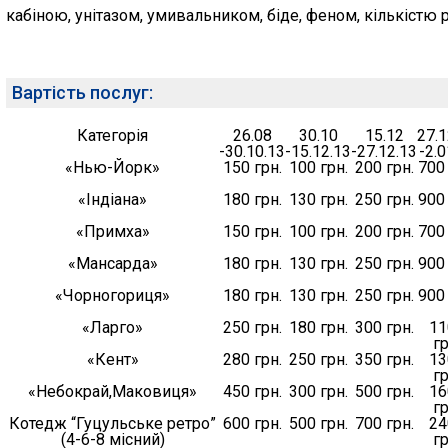
кабіною, унітазом, умивальником, біде, феном, кількістю р
Вартість послуг:
Категорія
26.08
30.10
15.12
27.1
-30.10.13
-15.12.13
-27.12.13
-2.0
«Нью-Йорк»
150 грн.
100 грн.
200 грн.
700 
«Індіана»
180 грн.
130 грн.
250 грн.
900 
«Примха»
150 грн.
100 грн.
200 грн.
700 
«Мансарда»
180 грн.
130 грн.
250 грн.
900 
«Чорногориця»
180 грн.
130 грн.
250 грн.
900 
«Ларго»
250 грн.
180 грн.
300 грн.
11
гр
«Кент»
280 грн.
250 грн.
350 грн.
13
гр
«Небокрай,Маковиця»
450 грн.
300 грн.
500 грн.
16
гр
Котедж “Гуцульське ретро”
600 грн.
500 грн.
700 грн.
24
(4-6-8 місний)
гр