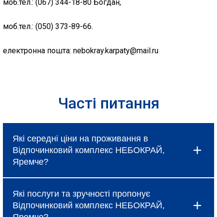
моб.тел.: (067) 344-18-80 Богдан,
моб.тел.: (050) 373-89-66.
електронна пошта: nebokray.karpaty@mail.ru
Часті питання
Які середні ціни на проживання в
Відпочинковий комплекс НЕБОКРАЙ,
Яремче?
Ціни в Відпочинковий комплекс НЕБОКРАЙ,
Які послуги та зручності пропонує
Яремче коливаються і залежать від вибраного
Відпочинковий комплекс НЕБОКРАЙ,
типу номеру, сезону та наявності спеціальних