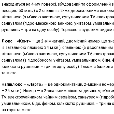
знаходиться на 4-му поверсі, збудований та оформлений з
площею 50 м.кв.) є 2 спальні з 2-ма двоспальними ліжками
вітальнею (з м’якою частиною, супутниковим TV, електроч
санвузлом (гідро-масажною ванною, унітазом, умивальни
рушників – три на одну особу). Терасою з чудовим видом н
Люкс – «Кент»
– це 2-кімнатний, двомісний номер, що зна
із загальною площею 34 м.кв.), спальнею (з двоспальним 
вітальнею (м’якою частиною, супутниковим TV, електроча
санвузлом (з гідробоксом, унітазом, умивальником, біде, 
кількістю рушників – три на одну особу). Також є балкон 
та місто.
Напівлюкс – «Ларго»
– це однокімнатний, 2-місний номер
– 25 м.кв.). Номер — з 2-спальним ліжком, диваном, м’як
TV, електрочайником, чайним сервізом, санвузлом (гідробо
умивальником, біде, феном, кількістю рушників – три на 
на гори та місто.