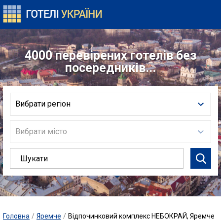
4000 перевірених готелів без
посередників...
Вибрати регіон
Вибрати місто
Головна
/
Яремче
/
Відпочинковий комплекс НЕБОКРАЙ, Яремче