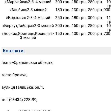
«Марічейка»2-3-4 місний
200 грн.
150 грн.
280 грн.
10
гр
«Альбин»2-3 місний
180 грн.
130 грн.
250 грн.
900 
«Боржава»2-3-4 місний
250 грн.
180 грн.
300 грн.
11
гр
«Беркут,Тайстра»2-3 місний
200 грн.
150 грн.
280 грн.
10
гр
«Бескид,Яровиця,Косиця»2-
150 грн.
100 грн.
200 грн.
700 
3 місний
Контакти:
Івано-Франківська область,
місто Яремче,
вулиця Галицька, 68/1,
тел. (03434) 228-99,