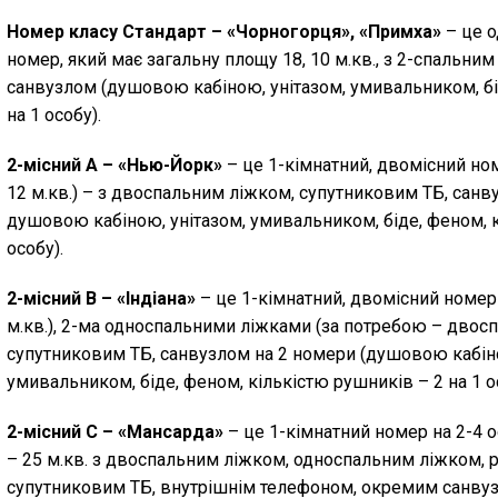
Номер класу Стандарт – «Чорногорця», «Примха»
– це о
номер, який має загальну площу 18, 10 м.кв., з 2-спальни
санвузлом (душовою кабіною, унітазом, умивальником, бі
на 1 особу).
2-місний А – «Нью-Йорк»
– це 1-кімнатний, двомісний но
12 м.кв.) – з двоспальним ліжком, супутниковим ТБ, санву
душовою кабіною, унітазом, умивальником, біде, феном, к
особу).
2-місний В – «Індіана»
– це 1-кімнатний, двомісний номер
м.кв.), 2-ма односпальними ліжками (за потребою – двосп
супутниковим ТБ, санвузлом на 2 номери (душовою кабіно
умивальником, біде, феном, кількістю рушників – 2 на 1 о
2-місний С – «Мансарда»
– це 1-кімнатний номер на 2-4 
– 25 м.кв. з двоспальним ліжком, односпальним ліжком,
супутниковим ТБ, внутрішнім телефоном, окремим санву