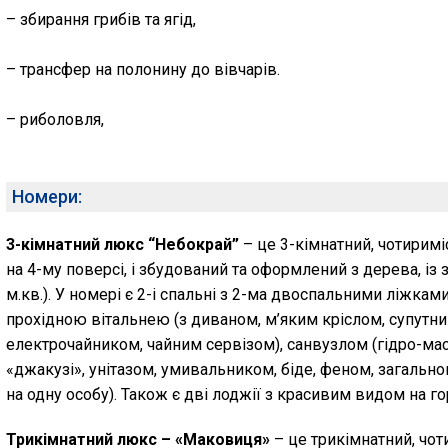
– збирання грибів та ягід,
– трансфер на полонину до вівчарів.
– риболовля,
Номери:
3-кімнатний люкс “Небокрай”
– це 3-кімнатний, чотиримі
на 4-му поверсі, і збудований та оформлений з дерева, і
м.кв.). У номері є 2-і спальні з 2-ма двоспальними ліжками
прохідною вітальнею (з диваном, м’яким кріслом, супутни
електрочайником, чайним сервізом), санвузлом (гідро-м
«джакузі», унітазом, умивальником, біде, феном, загальн
на одну особу). Також є дві лоджії з красивим видом на го
Трикімнатний люкс – «Маковиця»
– це трикімнатний, чо