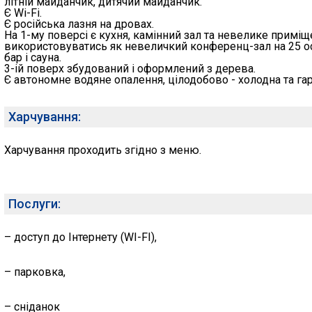
літній майданчик, дитячий майданчик.
Є Wi-Fi.
Є російська лазня на дровах.
На 1-му поверсі є кухня, камінний зал та невелике примі
використовуватись як невеличкий конференц-зал на 25 осіб
бар і сауна.
3-ій поверх збудований і оформлений з дерева.
Є автономне водяне опалення, цілодобово - холодна та гар
Харчування:
Харчування проходить згідно з меню.
Послуги:
– доступ до Інтернету (WI-FI),
– парковка,
– сніданок