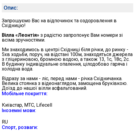
Опис:
Запрошуємо Вас на відпочинок та оздоровлення в
Східницю!
Вілла «Леонтія»
з радістю запропонує Вам номери зі
всіма зручностями.
Ми знаходимось в центрі Східниці біля річки, до ринку -
5хв ходьби, поруч, на відстані 100м, знаходяться джерела
з гліцериновою, бромною водою, а також 13, 1с, 18с, 2с.
В будинку індивідуальне опалення, цілодобово гаряча і
холодна вода.
Відразу за нами - ліс, перед нами - річка Східничанка.
Велика стоянка з відеонаглядом, замощена бруківкою.
Доїзд до нашої вілли асфальтований.
Мобільне покриття:
Київстар, МТС, Lifecell
Іноземні мови:
RU
Спорт, розваги: