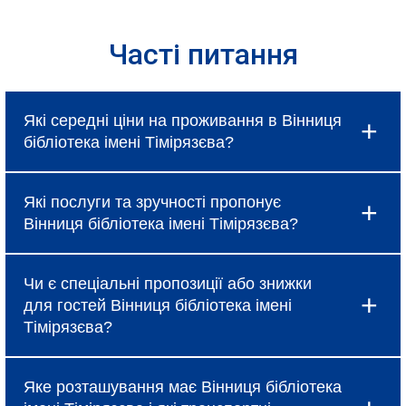
Часті питання
Які середні ціни на проживання в Вінниця
бібліотека імені Тімірязєва?
Ціни в Вінниця бібліотека імені Тімірязєва
Які послуги та зручності пропонує
коливаються і залежать від вибраного типу
Вінниця бібліотека імені Тімірязєва?
номеру, сезону та наявності спеціальних
пропозицій, про які можна дізнатися під час
Готель надає базові послуги, такі як
бронювання.
Чи є спеціальні пропозиції або знижки
безкоштовний Wi-Fi, щоденне прибирання та
для гостей Вінниця бібліотека імені
сніданок (за тарифом). Крім того, в Вінниця
Тімірязєва?
бібліотека імені Тімірязєва доступні додаткові
зручності: ресторан, бар, спа-салон, фітнес-
Так, Вінниця бібліотека імені Тімірязєва
центр, конференц-зали та трансфер до
Яке розташування має Вінниця бібліотека
регулярно пропонує акційні тарифи, знижки при