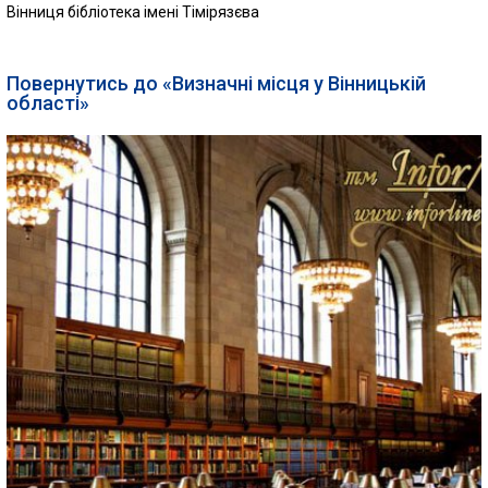
Вінниця бібліотека імені Тімірязєва
Повернутись до «Визначні місця у Вінницькій
області»